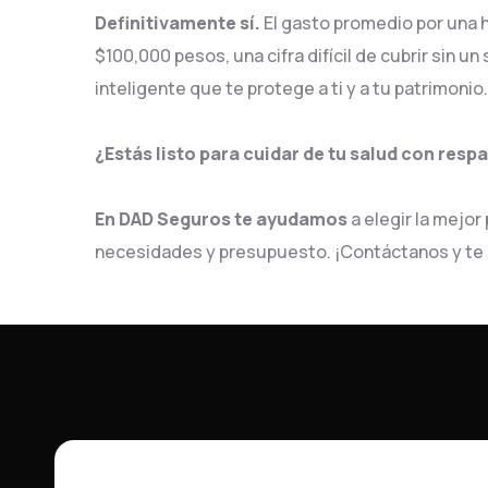
Definitivamente sí.
El gasto promedio por una h
$100,000 pesos, una cifra difícil de cubrir sin u
inteligente que te protege a ti y a tu patrimonio.
¿Estás listo para cuidar de tu salud con resp
En DAD Seguros te ayudamos
a elegir la mejo
necesidades y presupuesto. ¡Contáctanos y t